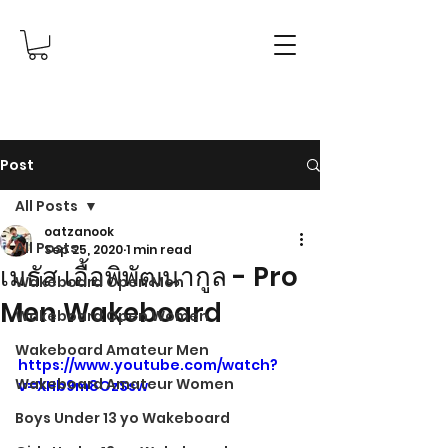
Post
All Posts
oatzanook
All Posts
Sep 25, 2020
1 min read
เมธัส เอื้อพิพัฒนากูล - Pro
Wakeboard Open Men
Men Wakeboard
Wakeboard Open Women
Wakeboard Amateur Men
https://www.youtube.com/watch?
Wakeboard Amateur Women
v=XHb9m8OzSsw
Boys Under 13 yo Wakeboard