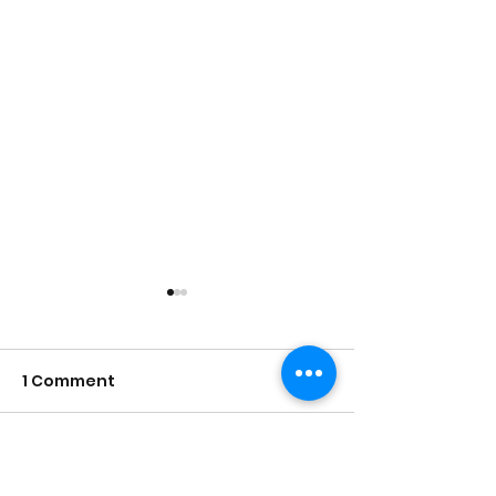
1 Comment
Write a comment...
Audi Bernard 
เบญจมินทร์ เพ็ชร์ยืนยง -