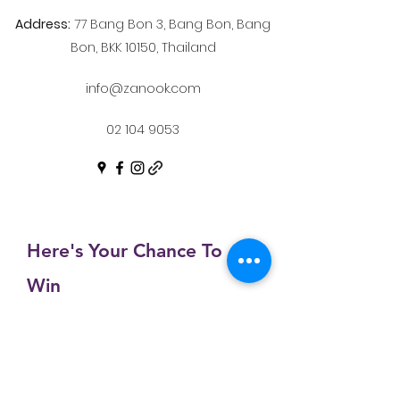
Address:
77 Bang Bon 3, Bang Bon, Bang
Bon, BKK 10150, Thailand
info@zanook.com
02 104 9053
Here's Your Chance To
Win