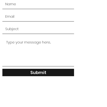
Submit